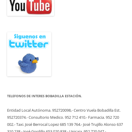
TELEFONOS DE INTERES BOBADILLA ESTACIÓN.
Entidad Local Autónoma. 952720098,- Centro Vuela Bobadilla Est.
952720374.- Consultorio Medico. 952 712 410.- Farmacia. 952 720
002.- Taxi. José Berrocal Lopez 685 139 764.- José Trujillo Alonso 637
310 238.- José Gordillo 653 020 838.- Unicaja. 952 720 047.-