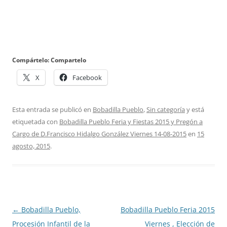
Compártelo: Compartelo
X
Facebook
Esta entrada se publicó en
Bobadilla Pueblo
,
Sin categoría
y está
etiquetada con
Bobadilla Pueblo Feria y Fiestas 2015 y Pregón a
Cargo de D.Francisco Hidalgo González Viernes 14-08-2015
en
15
agosto, 2015
.
Navegación
←
Bobadilla Pueblo,
Bobadilla Pueblo Feria 2015
de
Procesión Infantil de la
Viernes , Elección de