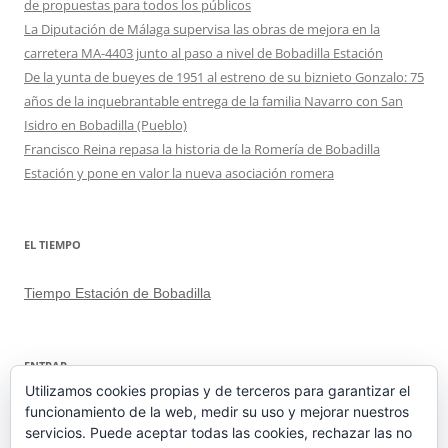
de propuestas para todos los públicos
La Diputación de Málaga supervisa las obras de mejora en la
carretera MA-4403 junto al paso a nivel de Bobadilla Estación
De la yunta de bueyes de 1951 al estreno de su biznieto Gonzalo: 75
años de la inquebrantable entrega de la familia Navarro con San
Isidro en Bobadilla (Pueblo)
Francisco Reina repasa la historia de la Romería de Bobadilla
Estación y pone en valor la nueva asociación romera
EL TIEMPO
Tiempo Estación de Bobadilla
ENTRAR
Utilizamos cookies propias y de terceros para garantizar el
funcionamiento de la web, medir su uso y mejorar nuestros
Acceder
servicios. Puede aceptar todas las cookies, rechazar las no
Feed de entradas