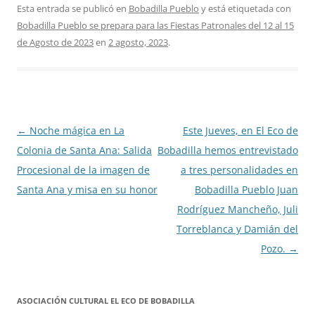
Esta entrada se publicó en
Bobadilla Pueblo
y está etiquetada con
Bobadilla Pueblo se prepara para las Fiestas Patronales del 12 al 15
de Agosto de 2023
en
2 agosto, 2023
.
Navegación
←
Noche mágica en La
Este Jueves, en El Eco de
de
Colonia de Santa Ana: Salida
Bobadilla hemos entrevistado
entradas
Procesional de la imagen de
a tres personalidades en
Santa Ana y misa en su honor
Bobadilla Pueblo Juan
Rodríguez Mancheño, Juli
Torreblanca y Damián del
Pozo.
→
ASOCIACIÓN CULTURAL EL ECO DE BOBADILLA