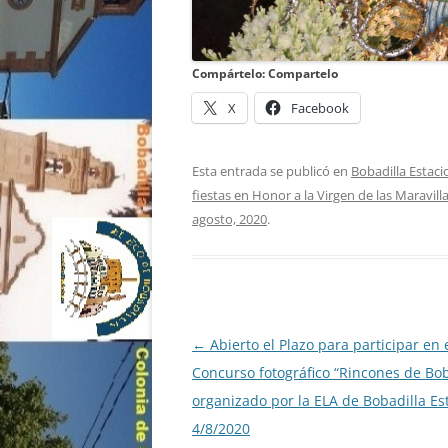
Compártelo: Compartelo
X
Facebook
Esta entrada se publicó en
Bobadilla Estaci
fiestas en Honor a la Virgen de las Maravil
agosto, 2020
.
Navegación
←
Abierto el Plazo para participar en e
de
Concurso fotográfico “Rincones de Bob
entradas
organizado por la ELA de Bobadilla Es
4/8/2020