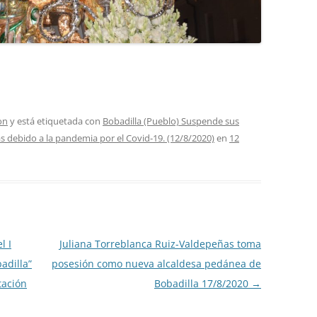
on
y está etiquetada con
Bobadilla (Pueblo) Suspende sus
las debido a la pandemia por el Covid-19. (12/8/2020)
en
12
l I
Juliana Torreblanca Ruiz-Valdepeñas toma
adilla”
posesión como nueva alcaldesa pedánea de
tación
Bobadilla 17/8/2020
→