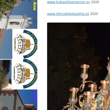
www.bobadillaestacion.es
2020
www.elecodebobadilla.es
2020