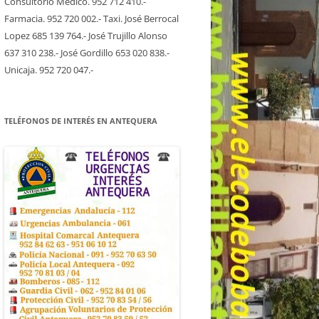
Consultorio Medico. 952 712 410.-
Farmacia. 952 720 002.- Taxi. José Berrocal
Lopez 685 139 764.- José Trujillo Alonso
637 310 238.- José Gordillo 653 020 838.-
Unicaja. 952 720 047.-
TELÉFONOS DE INTERÉS EN ANTEQUERA