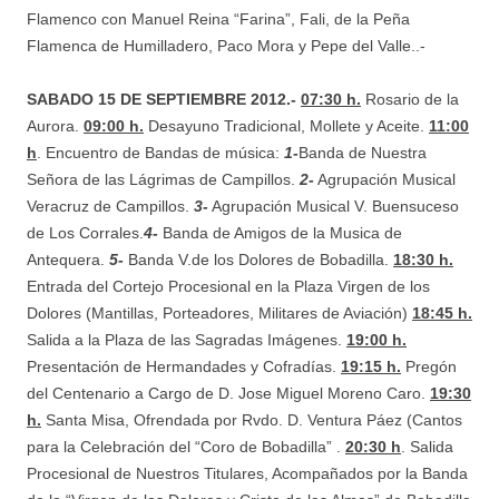
Flamenco con Manuel Reina “Farina”, Fali, de la Peña
Flamenca de Humilladero, Paco Mora y Pepe del Valle..-
SABADO 15 DE SEPTIEMBRE 2012.-
07:30 h.
Rosario de la
Aurora.
09:00 h.
Desayuno Tradicional, Mollete y Aceite.
11:00
h
. Encuentro de Bandas de música:
1-
Banda de Nuestra
Señora de las Lágrimas de Campillos.
2-
Agrupación Musical
Veracruz de Campillos.
3-
Agrupación Musical V. Buensuceso
de Los Corrales.
4-
Banda de Amigos de la Musica de
Antequera.
5-
Banda V.de los Dolores de Bobadilla.
18:30 h.
Entrada del Cortejo Procesional en la Plaza Virgen de los
Dolores (Mantillas, Porteadores, Militares de Aviación)
18:45 h.
Salida a la Plaza de las Sagradas Imágenes.
19:00 h.
Presentación de Hermandades y Cofradías.
19:15 h.
Pregón
del Centenario a Cargo de D. Jose Miguel Moreno Caro.
19:30
h.
Santa Misa, Ofrendada por Rvdo. D. Ventura Páez (Cantos
para la Celebración del “Coro de Bobadilla” .
20:30 h
. Salida
Procesional de Nuestros Titulares, Acompañados por la Banda