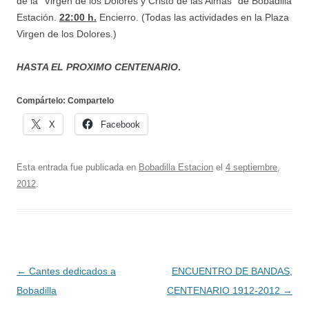
de la “Virgen de los Dolores y Cristo de las Almas” de Bobadilla
Estación.
22:00 h.
Encierro. (Todas las actividades en la Plaza
Virgen de los Dolores.)
HASTA EL PROXIMO CENTENARIO
.
Compártelo: Compartelo
X
Facebook
Esta entrada fue publicada en
Bobadilla Estacion
el
4 septiembre,
2012
.
Navegación
←
Cantes dedicados a
ENCUENTRO DE BANDAS,
de
Bobadilla
CENTENARIO 1912-2012
→