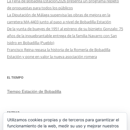
La Feria de Bobadilla Estación2026 presenta un programa repleto
de propuestas para todos los públicos
La Diputación de Málaga supervisa las obras de mejora en la
carretera MA-4403 junto al paso a nivel de Bobadilla Estación
De la yunta de bueyes de 1951 al estreno de su biznieto Gonzalo: 75
años de la inquebrantable entrega de la familia Navarro con San
Isidro en Bobadilla (Pueblo)
Francisco Reina repasa la historia de la Romería de Bobadilla
Estación y pone en valor la nueva asociación romera
EL TIEMPO
Tiempo Estación de Bobadilla
ENTRAR
Utilizamos cookies propias y de terceros para garantizar el
funcionamiento de la web, medir su uso y mejorar nuestros
Acceder