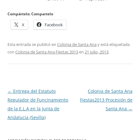
Compártelo: Compartelo
X
Facebook
Esta entrada se publicó en
Colonia de Santa Ana
y está etiquetada
con
Colonia de Santa Ana Fiestas 2013
en
21 julio, 2013
.
Navegación
←
Entrega del Estatuto
Colonia de Santa Ana
de
Regulador de Funcinamiento
Fiestas2013 Procesión de
entradas
de la E.L.A en la Junta de
Santa Ana
→
Andalucia (Sevilla)