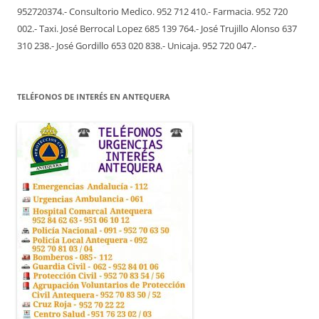
952720374.- Consultorio Medico. 952 712 410.- Farmacia. 952 720
002.- Taxi. José Berrocal Lopez 685 139 764.- José Trujillo Alonso 637
310 238.- José Gordillo 653 020 838.- Unicaja. 952 720 047.-
TELÉFONOS DE INTERÉS EN ANTEQUERA