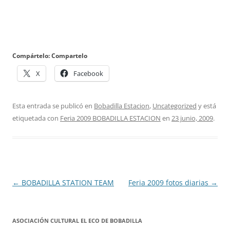
Compártelo: Compartelo
X
Facebook
Esta entrada se publicó en
Bobadilla Estacion
,
Uncategorized
y está
etiquetada con
Feria 2009 BOBADILLA ESTACION
en
23 junio, 2009
.
Navegación
←
BOBADILLA STATION TEAM
Feria 2009 fotos diarias
→
de
entradas
ASOCIACIÓN CULTURAL EL ECO DE BOBADILLA