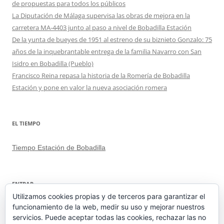
de propuestas para todos los públicos
La Diputación de Málaga supervisa las obras de mejora en la
carretera MA-4403 junto al paso a nivel de Bobadilla Estación
De la yunta de bueyes de 1951 al estreno de su biznieto Gonzalo: 75
años de la inquebrantable entrega de la familia Navarro con San
Isidro en Bobadilla (Pueblo)
Francisco Reina repasa la historia de la Romería de Bobadilla
Estación y pone en valor la nueva asociación romera
EL TIEMPO
Tiempo Estación de Bobadilla
ENTRAR
Utilizamos cookies propias y de terceros para garantizar el
funcionamiento de la web, medir su uso y mejorar nuestros
Acceder
servicios. Puede aceptar todas las cookies, rechazar las no
Feed de entradas