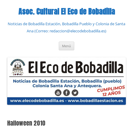
Saltar
al
Asoc. Cultural El Eco de Bobadilla
contenido
Noticias de Bobadilla Estación, Bobadilla Pueblo y Colonia de Santa
Ana (Correo: redaccion@elecodebobadilla.es)
Menú
Halloween 2010