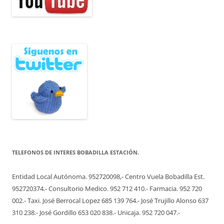
TELEFONOS DE INTERES BOBADILLA ESTACIÓN.
Entidad Local Autónoma. 952720098,- Centro Vuela Bobadilla Est.
952720374.- Consultorio Medico. 952 712 410.- Farmacia. 952 720
002.- Taxi. José Berrocal Lopez 685 139 764.- José Trujillo Alonso 637
310 238.- José Gordillo 653 020 838.- Unicaja. 952 720 047.-