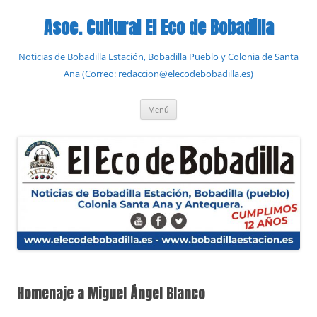
Saltar
al
Asoc. Cultural El Eco de Bobadilla
contenido
Noticias de Bobadilla Estación, Bobadilla Pueblo y Colonia de Santa
Ana (Correo: redaccion@elecodebobadilla.es)
Menú
Homenaje a Miguel Ángel Blanco