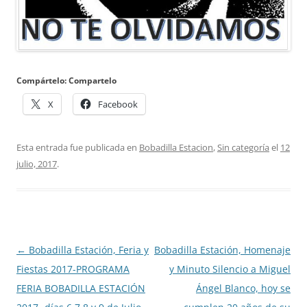
Compártelo: Compartelo
X
Facebook
Esta entrada fue publicada en
Bobadilla Estacion
,
Sin categoría
el
12
julio, 2017
.
Navegación
←
Bobadilla Estación, Feria y
Bobadilla Estación, Homenaje
de
Fiestas 2017-PROGRAMA
y Minuto Silencio a Miguel
entradas
FERIA BOBADILLA ESTACIÓN
Ángel Blanco, hoy se