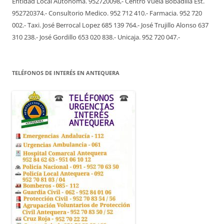
Entidad Local Autónoma. 952720098,- Centro Vuela Bobadilla Est.
952720374.- Consultorio Medico. 952 712 410.- Farmacia. 952 720
002.- Taxi. José Berrocal Lopez 685 139 764.- José Trujillo Alonso 637
310 238.- José Gordillo 653 020 838.- Unicaja. 952 720 047.-
TELÉFONOS DE INTERÉS EN ANTEQUERA