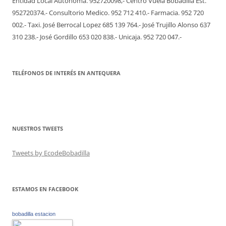
Entidad Local Autónoma. 952720098,- Centro Vuela Bobadilla Est.
952720374.- Consultorio Medico. 952 712 410.- Farmacia. 952 720
002.- Taxi. José Berrocal Lopez 685 139 764.- José Trujillo Alonso 637
310 238.- José Gordillo 653 020 838.- Unicaja. 952 720 047.-
TELÉFONOS DE INTERÉS EN ANTEQUERA
NUESTROS TWEETS
Tweets by EcodeBobadilla
ESTAMOS EN FACEBOOK
bobadilla estacion