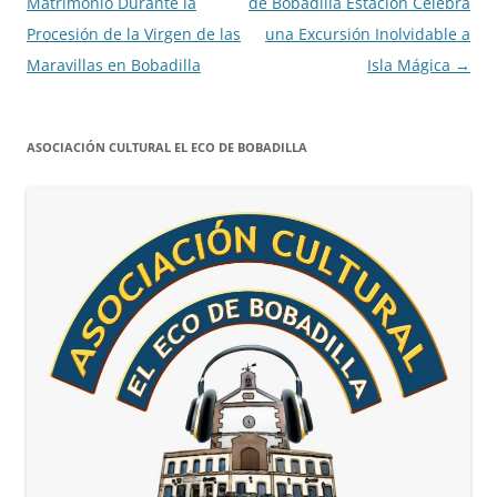
de
Matrimonio Durante la
de Bobadilla Estación Celebra
entradas
Procesión de la Virgen de las
una Excursión Inolvidable a
Maravillas en Bobadilla
Isla Mágica
→
ASOCIACIÓN CULTURAL EL ECO DE BOBADILLA