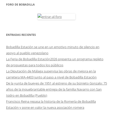
FORO DE BOBADILLA
ENTRADAS RECIENTES
Bobadilla Estación se une en un emotivo minuto de silencio en
apoyo al pueblo venezolano
La Feria de Bobadilla Estación2026 presenta un programa repleto
de propuestas para todos los públicos
La Diputación de Málaga supervisa las obras de mejora en la
carretera MA-4403 junto al paso a nivel de Bobadilla Estación
De la yunta de bueyes de 1951 al estreno de su biznieto Gonzalo: 75
años de la inquebrantable entrega de la familia Navarro con San
Isidro en Bobadilla (Pueblo)
Francisco Reina repasa la historia de la Romería de Bobadilla
Estación y pone en valor la nueva asociación romera