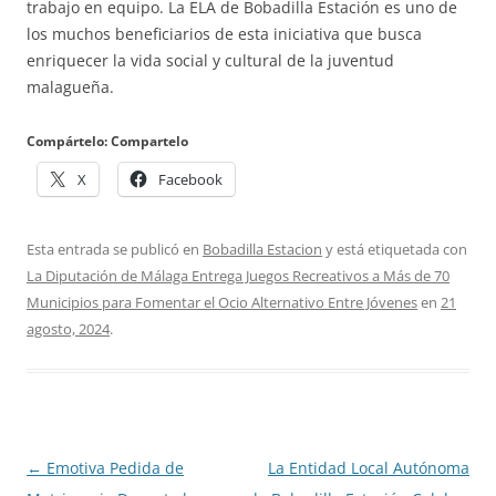
trabajo en equipo. La ELA de Bobadilla Estación es uno de
los muchos beneficiarios de esta iniciativa que busca
enriquecer la vida social y cultural de la juventud
malagueña.
Compártelo: Compartelo
X
Facebook
Esta entrada se publicó en
Bobadilla Estacion
y está etiquetada con
La Diputación de Málaga Entrega Juegos Recreativos a Más de 70
Municipios para Fomentar el Ocio Alternativo Entre Jóvenes
en
21
agosto, 2024
.
Navegación
←
Emotiva Pedida de
La Entidad Local Autónoma