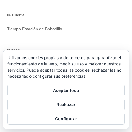
EL TIEMPO
Tiempo Estación de Bobadilla
ENTRAR
Utilizamos cookies propias y de terceros para garantizar el
funcionamiento de la web, medir su uso y mejorar nuestros
Acceder
servicios. Puede aceptar todas las cookies, rechazar las no
Feed de entradas
necesarias o configurar sus preferencias.
Feed de comentarios
WordPress.org
Aceptar todo
Rechazar
Configurar
Funciona gracias a WordPress