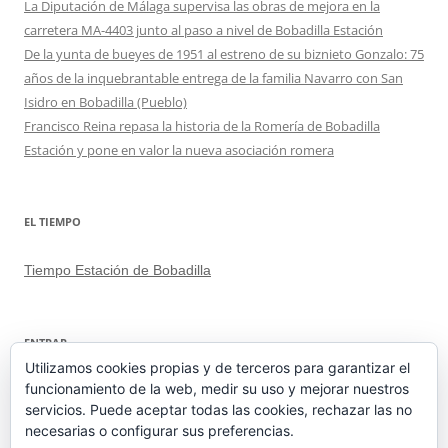
La Diputación de Málaga supervisa las obras de mejora en la
carretera MA-4403 junto al paso a nivel de Bobadilla Estación
De la yunta de bueyes de 1951 al estreno de su biznieto Gonzalo: 75
años de la inquebrantable entrega de la familia Navarro con San
Isidro en Bobadilla (Pueblo)
Francisco Reina repasa la historia de la Romería de Bobadilla
Estación y pone en valor la nueva asociación romera
EL TIEMPO
Tiempo Estación de Bobadilla
ENTRAR
Utilizamos cookies propias y de terceros para garantizar el
funcionamiento de la web, medir su uso y mejorar nuestros
Acceder
servicios. Puede aceptar todas las cookies, rechazar las no
Feed de entradas
necesarias o configurar sus preferencias.
Feed de comentarios