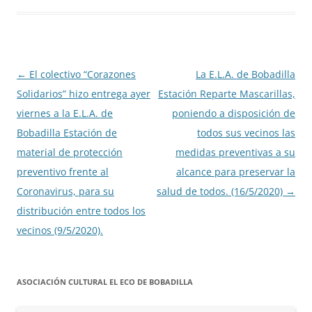
Navegación
←
El colectivo “Corazones
La E.L.A. de Bobadilla
de
Solidarios” hizo entrega ayer
Estación Reparte Mascarillas,
entradas
viernes a la E.L.A. de
poniendo a disposición de
Bobadilla Estación de
todos sus vecinos las
material de protección
medidas preventivas a su
preventivo frente al
alcance para preservar la
Coronavirus, para su
salud de todos. (16/5/2020)
→
distribución entre todos los
vecinos (9/5/2020).
ASOCIACIÓN CULTURAL EL ECO DE BOBADILLA