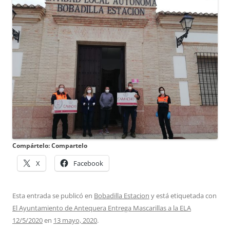
Compártelo: Compartelo
X
Facebook
Esta entrada se publicó en
Bobadilla Estacion
y está etiquetada con
El Ayuntamiento de Antequera Entrega Mascarillas a la ELA
12/5/2020
en
13 mayo, 2020
.