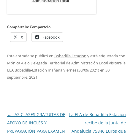
Compártelo: Compartelo
X
Facebook
Esta entrada se publicó en
Bobadilla Estacion
y está etiquetada con
Mónica Alejo Delegada Territorial de Administración Local visitará la
ELA Bobadilla-Estación mañana Viernes (30/09/2021)
en
30
septiembre, 2021
.
Navegación
←
LAS CLASES GRATUITAS DE
La ELA de Bobadilla Estación
de
APOYO DE INGLÉS Y
recibe de la Junta de
entradas
PREPARACIÓN PARA EXAMEN
Andalucía 75846 Euros que