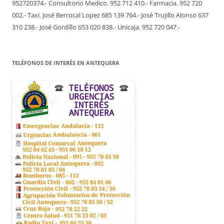
952720374.- Consultorio Medico. 952 712 410.- Farmacia. 952 720
002.- Taxi. José Berrocal Lopez 685 139 764.- José Trujillo Alonso 637
310 238.- José Gordillo 653 020 838.- Unicaja. 952 720 047.-
TELÉFONOS DE INTERÉS EN ANTEQUERA