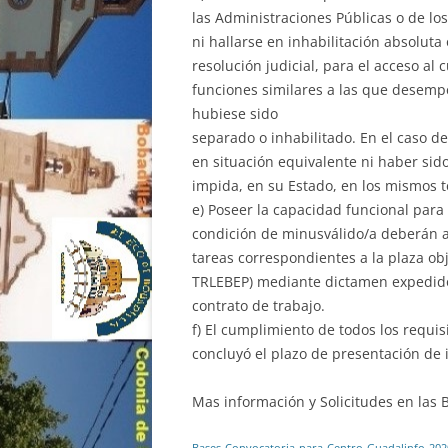
las Administraciones Públicas o de los
ni hallarse en inhabilitación absoluta
resolución judicial, para el acceso al 
funciones similares a las que desempe
hubiese sido
separado o inhabilitado. En el caso de
en situación equivalente ni haber sid
impida, en su Estado, en los mismos t
e) Poseer la capacidad funcional para
condición de minusválido/a deberán a
tareas correspondientes a la plaza obj
TRLEBEP) mediante dictamen expedido,
contrato de trabajo.
f) El cumplimiento de todos los requis
concluyó el plazo de presentación de 
Mas información y Solicitudes en las B
Bases-Convocatoria-para-Centro-Guadalinfo-2020