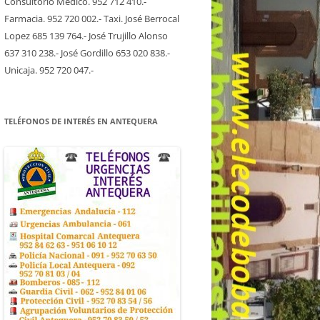
Consultorio Medico. 952 712 410.-
Farmacia. 952 720 002.- Taxi. José Berrocal
Lopez 685 139 764.- José Trujillo Alonso
637 310 238.- José Gordillo 653 020 838.-
Unicaja. 952 720 047.-
TELÉFONOS DE INTERÉS EN ANTEQUERA