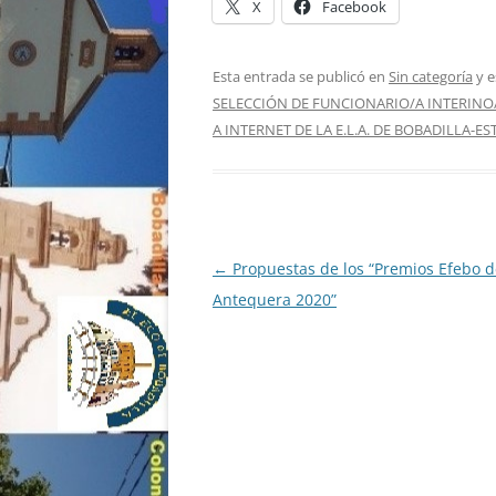
X
Facebook
Esta entrada se publicó en
Sin categoría
y e
SELECCIÓN DE FUNCIONARIO/A INTERINO
A INTERNET DE LA E.L.A. DE BOBADILLA-E
Navegación
←
Propuestas de los “Premios Efebo d
de
Antequera 2020”
entradas