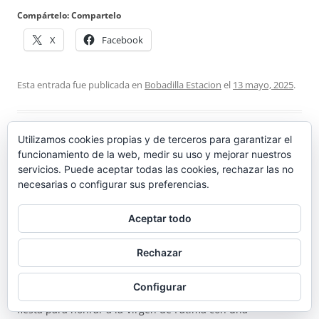
Compártelo: Compartelo
X
Facebook
Esta entrada fue publicada en
Bobadilla Estacion
el
13 mayo, 2025
.
Utilizamos cookies propias y de terceros para garantizar el
funcionamiento de la web, medir su uso y mejorar nuestros
Fiestas en Honor a la Virgen de Fátima en La
servicios. Puede aceptar todas las cookies, rechazar las no
necesarias o configurar sus preferencias.
Barriada Ortiz Recio de Bobadilla Estación Días
10,11,12 y 13 de Mayo
Aceptar todo
Redacción El Eco de Bobadilla 6/5/2025
Rechazar
Los días 10, 11, 12 y 13 de mayo
, los vecinos de
La
Configurar
Barriada Ortiz Recio de Bobadilla Estación
se vestirán de
fiesta para honrar a la Virgen de Fátima con una