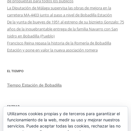
de propuestas para todos los públicos
La Diputación de Málaga supervisa las obras de mejora en la
carretera MA-4403 junto al paso a nivel de Bobadilla Estación
De la yunta de bueyes de 1951 al estreno de su biznieto Gonzalo: 75
años de la inquebrantable entrega de la familia Navarro con San
Isidro en Bobadilla (Pueblo)
Francisco Reina repasa la historia de la Romería de Bobadilla
Estación y pone en valor la nueva asociación romera
EL TIEMPO
Tiempo Estación de Bobadilla
ENTRAR
Utilizamos cookies propias y de terceros para garantizar el
funcionamiento de la web, medir su uso y mejorar nuestros
Acceder
servicios. Puede aceptar todas las cookies, rechazar las no
Feed de entradas