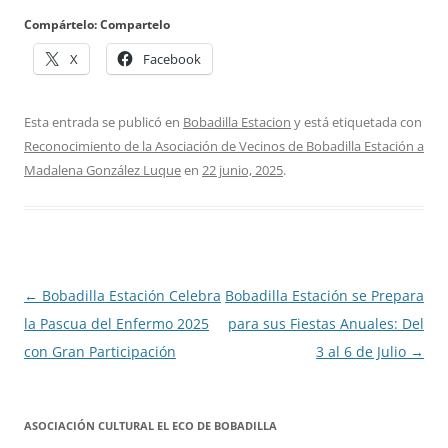
Compártelo: Compartelo
X
Facebook
Esta entrada se publicó en
Bobadilla Estacion
y está etiquetada con
Reconocimiento de la Asociación de Vecinos de Bobadilla Estación a
Madalena González Luque
en
22 junio, 2025
.
Navegación
←
Bobadilla Estación Celebra
Bobadilla Estación se Prepara
de
la Pascua del Enfermo 2025
para sus Fiestas Anuales: Del
entradas
con Gran Participación
3 al 6 de Julio
→
ASOCIACIÓN CULTURAL EL ECO DE BOBADILLA