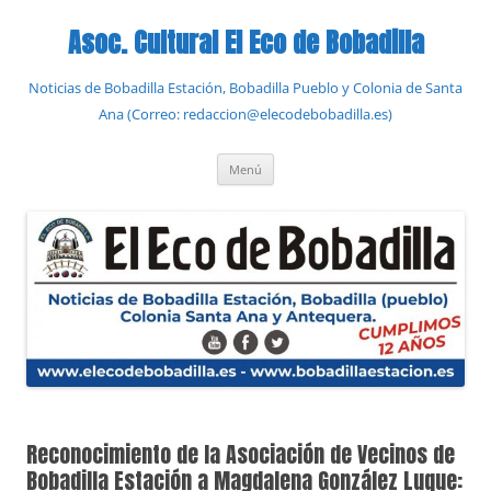
Saltar
al
Asoc. Cultural El Eco de Bobadilla
contenido
Noticias de Bobadilla Estación, Bobadilla Pueblo y Colonia de Santa
Ana (Correo: redaccion@elecodebobadilla.es)
Menú
Reconocimiento de la Asociación de Vecinos de
Bobadilla Estación a Magdalena González Luque: