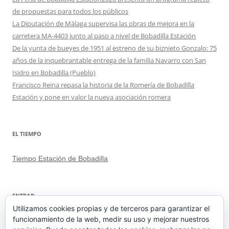
de propuestas para todos los públicos
La Diputación de Málaga supervisa las obras de mejora en la
carretera MA-4403 junto al paso a nivel de Bobadilla Estación
De la yunta de bueyes de 1951 al estreno de su biznieto Gonzalo: 75
años de la inquebrantable entrega de la familia Navarro con San
Isidro en Bobadilla (Pueblo)
Francisco Reina repasa la historia de la Romería de Bobadilla
Estación y pone en valor la nueva asociación romera
EL TIEMPO
Tiempo Estación de Bobadilla
ENTRAR
Utilizamos cookies propias y de terceros para garantizar el
funcionamiento de la web, medir su uso y mejorar nuestros
Acceder