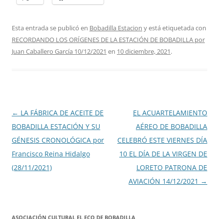
Esta entrada se publicó en
Bobadilla Estacion
y está etiquetada con
RECORDANDO LOS ORÍGENES DE LA ESTACIÓN DE BOBADILLA por
Juan Caballero García 10/12/2021
en
10 diciembre, 2021
.
Navegación
←
LA FÁBRICA DE ACEITE DE
EL ACUARTELAMIENTO
de
BOBADILLA ESTACIÓN Y SU
AÉREO DE BOBADILLA
entradas
GÉNESIS CRONOLÓGICA por
CELEBRÓ ESTE VIERNES DÍA
Francisco Reina Hidalgo
10 EL DÍA DE LA VIRGEN DE
(28/11/2021)
LORETO PATRONA DE
AVIACIÓN 14/12/2021
→
ASOCIACIÓN CULTURAL EL ECO DE BOBADILLA