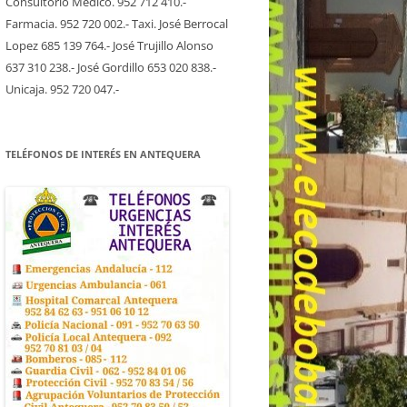
Consultorio Medico. 952 712 410.-
Farmacia. 952 720 002.- Taxi. José Berrocal
Lopez 685 139 764.- José Trujillo Alonso
637 310 238.- José Gordillo 653 020 838.-
Unicaja. 952 720 047.-
TELÉFONOS DE INTERÉS EN ANTEQUERA