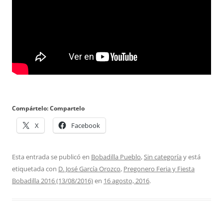
Compártelo: Compartelo
X
Facebook
Esta entrada se publicó en
Bobadilla Pueblo
,
Sin categoría
y está
etiquetada con
D. José García Orozco
,
Pregonero Feria y Fiesta
Bobadilla 2016 (13/08/2016)
en
16 agosto, 2016
.