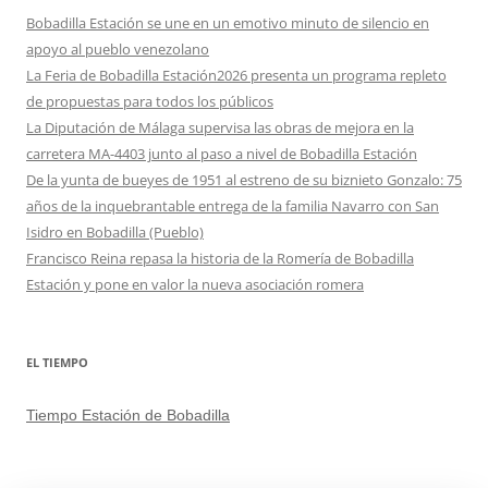
Bobadilla Estación se une en un emotivo minuto de silencio en
apoyo al pueblo venezolano
La Feria de Bobadilla Estación2026 presenta un programa repleto
de propuestas para todos los públicos
La Diputación de Málaga supervisa las obras de mejora en la
carretera MA-4403 junto al paso a nivel de Bobadilla Estación
De la yunta de bueyes de 1951 al estreno de su biznieto Gonzalo: 75
años de la inquebrantable entrega de la familia Navarro con San
Isidro en Bobadilla (Pueblo)
Francisco Reina repasa la historia de la Romería de Bobadilla
Estación y pone en valor la nueva asociación romera
EL TIEMPO
Tiempo Estación de Bobadilla