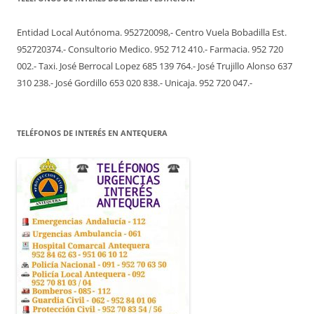
Entidad Local Autónoma. 952720098,- Centro Vuela Bobadilla Est.
952720374.- Consultorio Medico. 952 712 410.- Farmacia. 952 720
002.- Taxi. José Berrocal Lopez 685 139 764.- José Trujillo Alonso 637
310 238.- José Gordillo 653 020 838.- Unicaja. 952 720 047.-
TELÉFONOS DE INTERÉS EN ANTEQUERA