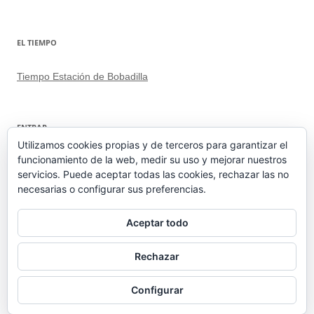
EL TIEMPO
Tiempo Estación de Bobadilla
ENTRAR
Utilizamos cookies propias y de terceros para garantizar el
funcionamiento de la web, medir su uso y mejorar nuestros
Acceder
servicios. Puede aceptar todas las cookies, rechazar las no
Feed de entradas
necesarias o configurar sus preferencias.
Feed de comentarios
WordPress.org
Aceptar todo
Rechazar
Configurar
Funciona gracias a WordPress