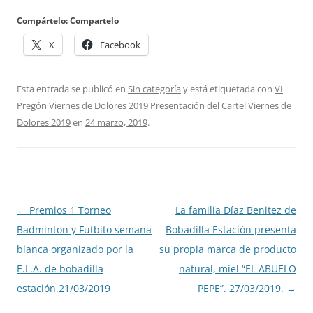
Compártelo: Compartelo
X
Facebook
Esta entrada se publicó en
Sin categoría
y está etiquetada con
VI
Pregón Viernes de Dolores 2019 Presentación del Cartel Viernes de
Dolores 2019
en
24 marzo, 2019
.
Navegación
←
Premios 1 Torneo
La familia Díaz Benitez de
de
Badminton y Futbito semana
Bobadilla Estación presenta
entradas
blanca organizado por la
su propia marca de producto
E.L.A. de bobadilla
natural, miel “EL ABUELO
estación.21/03/2019
PEPE”. 27/03/2019.
→