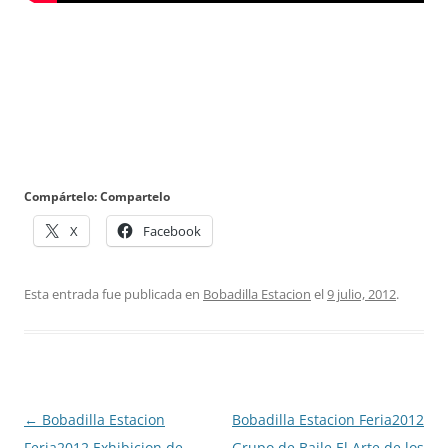
Compártelo: Compartelo
X
Facebook
Esta entrada fue publicada en
Bobadilla Estacion
el
9 julio, 2012
.
Navegación
←
Bobadilla Estacion
Bobadilla Estacion Feria2012
de
Feria2012 Exhibicion de
Grupo de Baile El Arte de los