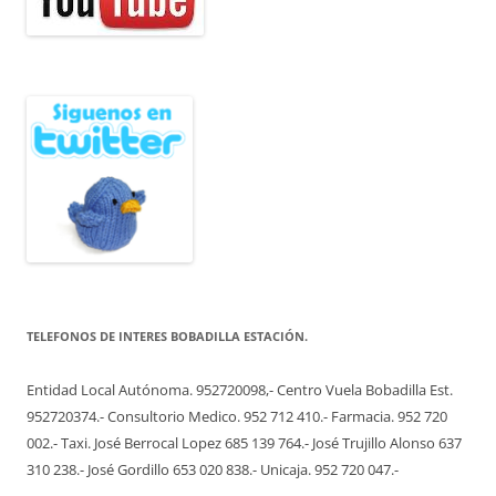
TELEFONOS DE INTERES BOBADILLA ESTACIÓN.
Entidad Local Autónoma. 952720098,- Centro Vuela Bobadilla Est.
952720374.- Consultorio Medico. 952 712 410.- Farmacia. 952 720
002.- Taxi. José Berrocal Lopez 685 139 764.- José Trujillo Alonso 637
310 238.- José Gordillo 653 020 838.- Unicaja. 952 720 047.-