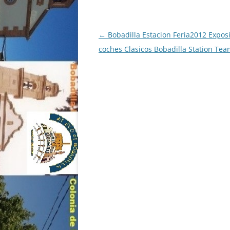
Navegación
←
Bobadilla Estacion Feria2012 Expos
de
coches Clasicos Bobadilla Station Te
entradas