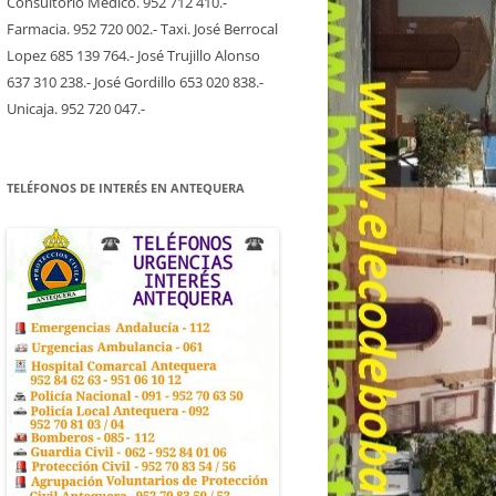
Consultorio Medico. 952 712 410.-
Farmacia. 952 720 002.- Taxi. José Berrocal
Lopez 685 139 764.- José Trujillo Alonso
637 310 238.- José Gordillo 653 020 838.-
Unicaja. 952 720 047.-
TELÉFONOS DE INTERÉS EN ANTEQUERA