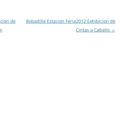
icion de
Bobadilla Estacion Feria2012 Exhibicion de
am
Cintas a Caballo
→