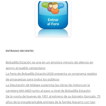
ENTRADAS RECIENTES
Bobadilla Estación se une en un emotivo minuto de silencio en
apoyo al pueblo venezolano
La Feria de Bobadilla Estación2026 presenta un programa repleto
de propuestas para todos los públicos
La Diputación de Málaga supervisa las obras de mejora en la
carretera MA-4403 junto al paso a nivel de Bobadilla Estación
De la yunta de bueyes de 1951 al estreno de su biznieto Gonzalo: 75
años de la inquebrantable entrega de la familia Navarro con San