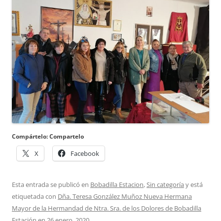
Compártelo: Compartelo
X
Facebook
Esta entrada se publicó en
Bobadilla Estacion
,
Sin categoría
y está
etiquetada con
Dña. Teresa González Muñoz Nueva Hermana
Mayor de la Hermandad de Ntra. Sra. de los Dolores de Bobadilla
Estación
en
26 enero, 2020
.